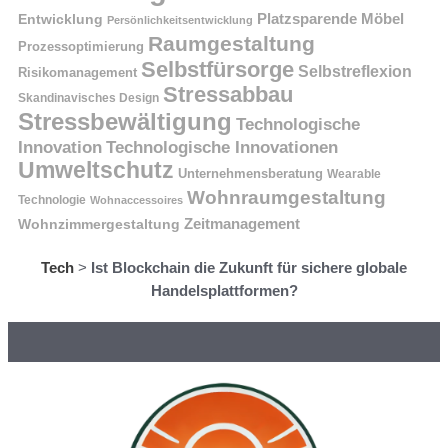
Platzsparende Möbel
Entwicklung
Persönlichkeitsentwicklung
Raumgestaltung
Prozessoptimierung
Selbstfürsorge
Selbstreflexion
Risikomanagement
Stressabbau
Skandinavisches Design
Stressbewältigung
Technologische
Innovation
Technologische Innovationen
Umweltschutz
Unternehmensberatung
Wearable
Wohnraumgestaltung
Technologie
Wohnaccessoires
Wohnzimmergestaltung
Zeitmanagement
Tech
>
Ist Blockchain die Zukunft für sichere globale
Handelsplattformen?