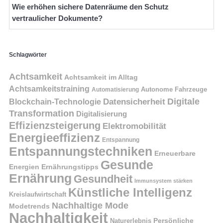
Wie erhöhen sichere Datenräume den Schutz
vertraulicher Dokumente?
Schlagwörter
Achtsamkeit
Achtsamkeit im Alltag
Achtsamkeitstraining
Autonome Fahrzeuge
Automatisierung
Digitale
Datensicherheit
Blockchain-Technologie
Transformation
Digitalisierung
Effizienzsteigerung
Elektromobilität
Energieeffizienz
Entspannung
Entspannungstechniken
Erneuerbare
Gesunde
Energien
Ernährungstipps
Ernährung
Gesundheit
Immunsystem stärken
Künstliche Intelligenz
Kreislaufwirtschaft
Nachhaltige Mode
Modetrends
Nachhaltigkeit
Naturerlebnis
Persönliche