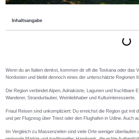
Inhaltsangabe
Wenn du an Italien denkst, kommen dir oft die Toskana oder das Ven
Nordosten und bleibt dennoch eines der unterschätzte Regionen Ita
Die Region verbindet Alpen, Adriaküste, Lagunen und fruchtbare Eb
Wanderer, Strandurlauber, Weinliebhaber und Kulturinteressierte.
Friaul Reisen sind unkompliziert: Du erreichst die Region gut mi
und per Flugzeug über Triest oder den Flughafen in Udine. Auch a
Im Vergleich zu Massenzielen sind viele Orte weniger überlaufen u
regionale Märkte und traditionelles Handwerk, die echte Authentizitä