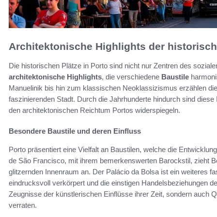
Architektonische Highlights der historisc
Die historischen Plätze in Porto sind nicht nur Zentren des sozial
architektonische Highlights
, die verschiedene
Baustile
harmonis
Manuelinik bis hin zum klassischen Neoklassizismus erzählen di
faszinierenden Stadt. Durch die Jahrhunderte hindurch sind die
den architektonischen Reichtum Portos widerspiegeln.
Besondere Baustile und deren Einfluss
Porto präsentiert eine Vielfalt an Baustilen, welche die Entwicklun
de São Francisco, mit ihrem bemerkenswerten Barockstil, zieht 
glitzernden Innenraum an. Der Palácio da Bolsa ist ein weiteres 
eindrucksvoll verkörpert und die einstigen Handelsbeziehungen de
Zeugnisse der künstlerischen Einflüsse ihrer Zeit, sondern auch Qu
verraten.