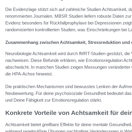
Die Evidenzlage stützt sich auf zahlreiche Studien Achtsamkeit,
renommierten Journalen. MBSR Studien liefern robuste Daten zu
Evidenz besonders für Rückfallprophylaxe bei Depressionen zeigt. D
randomisierten kontrollierten Studien, was Einschränkungen bei L
Zusammenhang zwischen Achtsamkeit, Stressreduktion und e
Neurobiologie Achtsamkeit wird durch fMRT-Studien gestützt, die
nachweisen. Diese Befunde erklären, wie Emotionsregulation Ach
abschwächt. In manchen Studien zeigen Messungen veränderter C
die HPA-Achse hinweist.
Die praktischen Mechanismen sind bewusstes Lenken der Aufmer
Neubewertung. Für deine psychosoziale Gesundheit bedeutet das, 
und Deine Fähigkeit zur Emotionsregulation stärkt.
Konkrete Vorteile von Achtsamkeit für de
Achtsamkeit bietet greifbare Effekte für deine mentale Gesundhei
während regelmäßige Übungen nachhaltige Veränderungen in Wah