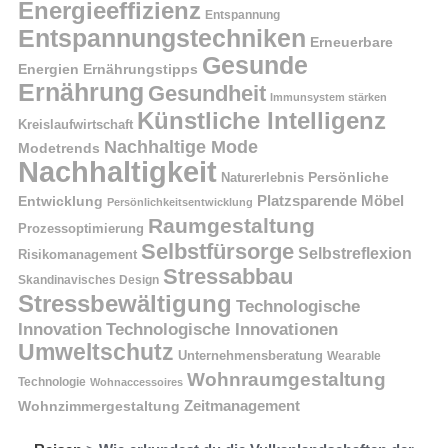
Energieeffizienz
Entspannung
Entspannungstechniken
Erneuerbare
Gesunde
Energien
Ernährungstipps
Ernährung
Gesundheit
Immunsystem stärken
Künstliche Intelligenz
Kreislaufwirtschaft
Nachhaltige Mode
Modetrends
Nachhaltigkeit
Naturerlebnis
Persönliche
Platzsparende Möbel
Entwicklung
Persönlichkeitsentwicklung
Raumgestaltung
Prozessoptimierung
Selbstfürsorge
Selbstreflexion
Risikomanagement
Stressabbau
Skandinavisches Design
Stressbewältigung
Technologische
Innovation
Technologische Innovationen
Umweltschutz
Unternehmensberatung
Wearable
Wohnraumgestaltung
Technologie
Wohnaccessoires
Wohnzimmergestaltung
Zeitmanagement