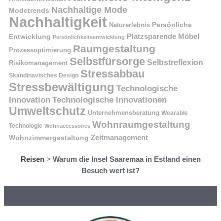
Nachhaltige Mode
Modetrends
Nachhaltigkeit
Naturerlebnis
Persönliche
Platzsparende Möbel
Entwicklung
Persönlichkeitsentwicklung
Raumgestaltung
Prozessoptimierung
Selbstfürsorge
Selbstreflexion
Risikomanagement
Stressabbau
Skandinavisches Design
Stressbewältigung
Technologische
Innovation
Technologische Innovationen
Umweltschutz
Unternehmensberatung
Wearable
Wohnraumgestaltung
Technologie
Wohnaccessoires
Wohnzimmergestaltung
Zeitmanagement
Reisen
>
Warum die Insel Saaremaa in Estland einen
Besuch wert ist?