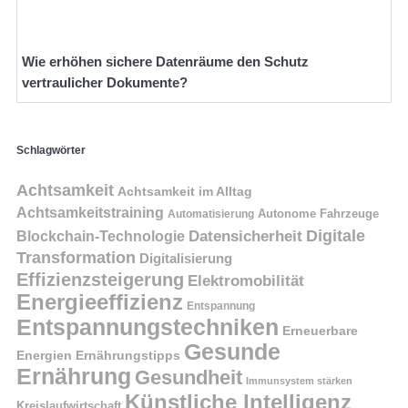
Wie erhöhen sichere Datenräume den Schutz
vertraulicher Dokumente?
Schlagwörter
Achtsamkeit
Achtsamkeit im Alltag
Achtsamkeitstraining
Autonome Fahrzeuge
Automatisierung
Digitale
Datensicherheit
Blockchain-Technologie
Transformation
Digitalisierung
Effizienzsteigerung
Elektromobilität
Energieeffizienz
Entspannung
Entspannungstechniken
Erneuerbare
Gesunde
Energien
Ernährungstipps
Ernährung
Gesundheit
Immunsystem stärken
Künstliche Intelligenz
Kreislaufwirtschaft