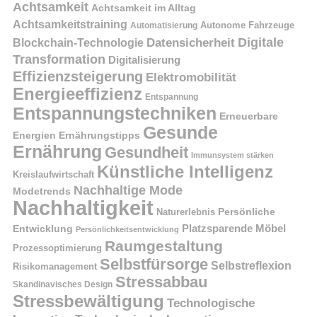
Achtsamkeit
Achtsamkeit im Alltag
Achtsamkeitstraining
Autonome Fahrzeuge
Automatisierung
Digitale
Datensicherheit
Blockchain-Technologie
Transformation
Digitalisierung
Effizienzsteigerung
Elektromobilität
Energieeffizienz
Entspannung
Entspannungstechniken
Erneuerbare
Gesunde
Energien
Ernährungstipps
Ernährung
Gesundheit
Immunsystem stärken
Künstliche Intelligenz
Kreislaufwirtschaft
Nachhaltige Mode
Modetrends
Nachhaltigkeit
Naturerlebnis
Persönliche
Platzsparende Möbel
Entwicklung
Persönlichkeitsentwicklung
Raumgestaltung
Prozessoptimierung
Selbstfürsorge
Selbstreflexion
Risikomanagement
Stressabbau
Skandinavisches Design
Stressbewältigung
Technologische