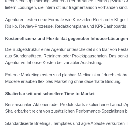
technische Optimierung, während Performance-Teams gezielte C
liefern Lösungen, die intern oft nur fragmentarisch vorhanden sind.
Agenturen testen neue Formate wie Kurzvideo-Reels oder KI-gestü
Risiko. Review-Prozesse, Redaktionspläne und KPI-Dashboards si
Kosteneffizienz und Flexibilität gegenüber Inhouse-Lösungen
Die Budgetstruktur einer Agentur unterscheidet sich klar von Fes
aus Stundensätzen, Retainern oder Projektpauschalen. Das senkt l
Agentur vs Inhouse Kosten bei variabler Auslastung.
Externe Marketingkosten sind planbar. Mediaeinkauf durch erfah
Modelle erlauben flexibles Marketing ohne dauerhafte Bindung.
Skalierbarkeit und schnellere Time-to-Market
Bei saisonalen Aktionen oder Produktstarts skaliert eine Launch 
Skalierbarkeit reicht von zusätzlichen Performance-Spezialisten bi
Standardisierte Briefings, Templates und agile Abläufe verkürzen