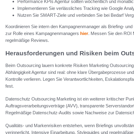
Performance KPIs Agentur sollten wöchentlich und monatlic
Implementieren Sie verlässliches Tracking wie Google Analy
Nutzen Sie SMART-Ziele und verbinden Sie bei Bedarf Verg
Koordinieren Sie intern den Kampagnenmanager als Briefing- und 
zur Rolle eines Kampagnenmanagers
hier
. Messen Sie den ROI M
regelmäßige Reviews.
Herausforderungen und Risiken beim Out
Beim Outsourcing lauern konkrete Risiken Marketing Outsourcing, d
Abhängigkeit Agentur sind real: ohne klare Übergabeprozesse und
Kontrolle verlieren. Legen Sie Verantwortlichkeiten, Eskalations
fest.
Datenschutz Outsourcing Marketing ist ein weiterer kritischer P
Auftragsverarbeitungsverträge (AVV), transparente Serverstando
Regelmäßige Datenschutz-Audits sowie Nachweise zur Datensiche
Qualitäts- und Markenrisiken entstehen, wenn Briefings unvollstän
verinnerlicht. Intensive Einarbeitung, Styleguides und regelmäß