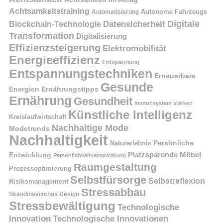
Achtsamkeitstraining
Autonome Fahrzeuge
Automatisierung
Digitale
Datensicherheit
Blockchain-Technologie
Transformation
Digitalisierung
Effizienzsteigerung
Elektromobilität
Energieeffizienz
Entspannung
Entspannungstechniken
Erneuerbare
Gesunde
Energien
Ernährungstipps
Ernährung
Gesundheit
Immunsystem stärken
Künstliche Intelligenz
Kreislaufwirtschaft
Nachhaltige Mode
Modetrends
Nachhaltigkeit
Naturerlebnis
Persönliche
Platzsparende Möbel
Entwicklung
Persönlichkeitsentwicklung
Raumgestaltung
Prozessoptimierung
Selbstfürsorge
Selbstreflexion
Risikomanagement
Stressabbau
Skandinavisches Design
Stressbewältigung
Technologische
Innovation
Technologische Innovationen