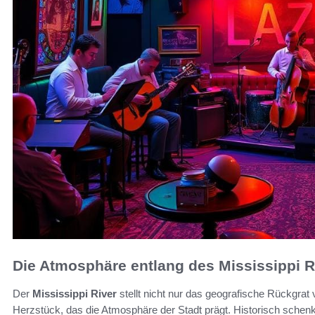
Die Atmosphäre entlang des Mississippi R
Der
Mississippi River
stellt nicht nur das geografische Rückgrat 
Herzstück, das die Atmosphäre der Stadt prägt. Historisch schenkt