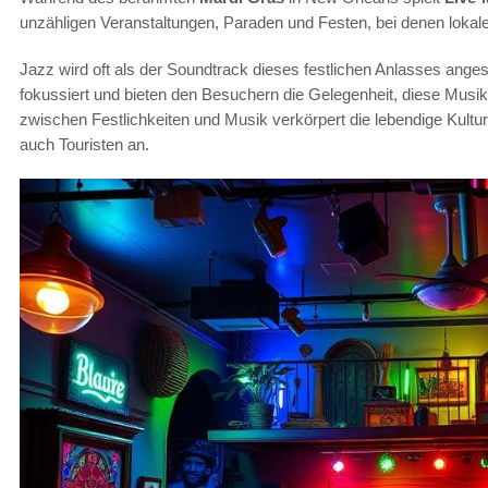
unzähligen Veranstaltungen, Paraden und Festen, bei denen lokale 
Jazz wird oft als der Soundtrack dieses festlichen Anlasses ange
fokussiert und bieten den Besuchern die Gelegenheit, diese Musi
zwischen Festlichkeiten und Musik verkörpert die lebendige Kult
auch Touristen an.