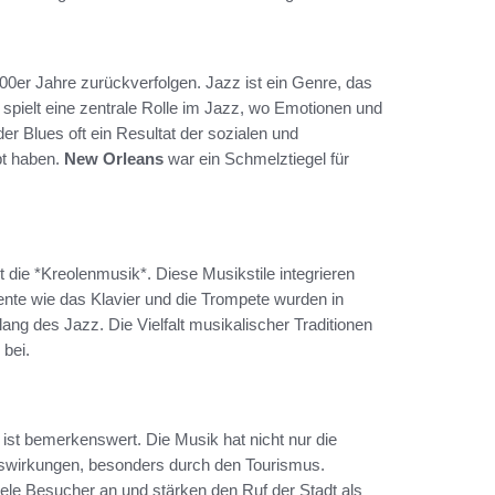
900er Jahre zurückverfolgen. Jazz ist ein Genre, das
n spielt eine zentrale Rolle im Jazz, wo Emotionen und
r Blues oft ein Resultat der sozialen und
bt haben.
New Orleans
war ein Schmelztiegel für
t die *Kreolenmusik*. Diese Musikstile integrieren
ente wie das Klavier und die Trompete wurden in
ang des Jazz. Die Vielfalt musikalischer Traditionen
bei.
ist bemerkenswert. Die Musik hat nicht nur die
Auswirkungen, besonders durch den Tourismus.
iele Besucher an und stärken den Ruf der Stadt als