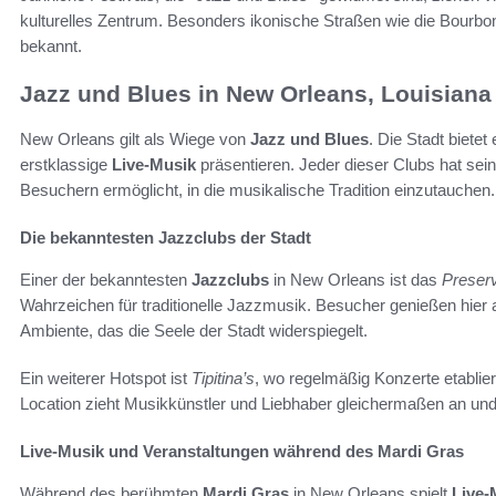
kulturelles Zentrum. Besonders ikonische Straßen wie die Bourbon
bekannt.
Jazz und Blues in New Orleans, Louisiana
New Orleans gilt als Wiege von
Jazz und Blues
. Die Stadt bietet
erstklassige
Live-Musik
präsentieren. Jeder dieser Clubs hat se
Besuchern ermöglicht, in die musikalische Tradition einzutauchen.
Die bekanntesten Jazzclubs der Stadt
Einer der bekanntesten
Jazzclubs
in New Orleans ist das
Preserv
Wahrzeichen für traditionelle Jazzmusik. Besucher genießen hier 
Ambiente, das die Seele der Stadt widerspiegelt.
Ein weiterer Hotspot ist
Tipitina’s
, wo regelmäßig Konzerte etablier
Location zieht Musikkünstler und Liebhaber gleichermaßen an und
Live-Musik und Veranstaltungen während des Mardi Gras
Während des berühmten
Mardi Gras
in New Orleans spielt
Live-