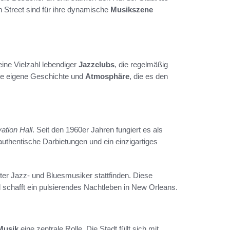
 Street sind für ihre dynamische
Musikszene
 eine Vielzahl lebendiger
Jazzclubs
, die regelmäßig
ine eigene Geschichte und
Atmosphäre
, die es den
ation Hall
. Seit den 1960er Jahren fungiert es als
authentische Darbietungen und ein einzigartiges
ter Jazz- und Bluesmusiker stattfinden. Diese
 schafft ein pulsierendes Nachtleben in New Orleans.
Musik
eine zentrale Rolle. Die Stadt füllt sich mit