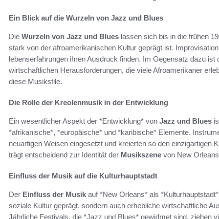
Ein Blick auf die Wurzeln von Jazz und Blues
Die
Wurzeln von Jazz und Blues
lassen sich bis in die frühen 1
stark von der afroamerikanischen Kultur geprägt ist. Improvisatio
lebenserfahrungen ihren Ausdruck finden. Im Gegensatz dazu ist de
wirtschaftlichen Herausforderungen, die viele Afroamerikaner erle
diese Musikstile.
Die Rolle der Kreolenmusik in der Entwicklung
Ein wesentlicher Aspekt der *Entwicklung* von
Jazz und Blues
is
*afrikanische*, *europäische* und *karibische* Elemente. Instrum
neuartigen Weisen eingesetzt und kreierten so den einzigartigen Kl
trägt entscheidend zur Identität der
Musikszene
von New Orleans 
Einfluss der Musik auf die Kulturhauptstadt
Der
Einfluss der Musik
auf *New Orleans* als *Kulturhauptstadt* 
soziale Kultur geprägt, sondern auch erhebliche wirtschaftliche 
Jährliche Festivals, die *Jazz und Blues* gewidmet sind, ziehen v