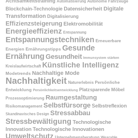
Achtsamkeitstraining
Autonome Fahrzeuge
Automatisierung
Digitale
Datensicherheit
Blockchain-Technologie
Transformation
Digitalisierung
Effizienzsteigerung
Elektromobilität
Energieeffizienz
Entspannung
Entspannungstechniken
Erneuerbare
Gesunde
Energien
Ernährungstipps
Ernährung
Gesundheit
Immunsystem stärken
Künstliche Intelligenz
Kreislaufwirtschaft
Nachhaltige Mode
Modetrends
Nachhaltigkeit
Naturerlebnis
Persönliche
Platzsparende Möbel
Entwicklung
Persönlichkeitsentwicklung
Raumgestaltung
Prozessoptimierung
Selbstfürsorge
Selbstreflexion
Risikomanagement
Stressabbau
Skandinavisches Design
Stressbewältigung
Technologische
Innovation
Technologische Innovationen
Umweltschutz
Unternehmensberatung
Wearable