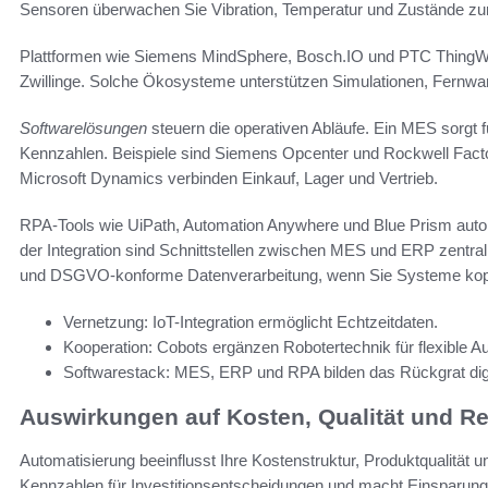
Sensoren überwachen Sie Vibration, Temperatur und Zustände zur
Plattformen wie Siemens MindSphere, Bosch.IO und PTC ThingWor
Zwillinge. Solche Ökosysteme unterstützen Simulationen, Fernwar
Softwarelösungen
steuern die operativen Abläufe. Ein MES sorgt 
Kennzahlen. Beispiele sind Siemens Opcenter und Rockwell Fa
Microsoft Dynamics verbinden Einkauf, Lager und Vertrieb.
RPA-Tools wie UiPath, Automation Anywhere und Blue Prism auto
der Integration sind Schnittstellen zwischen MES und ERP zentra
und DSGVO-konforme Datenverarbeitung, wenn Sie Systeme kop
Vernetzung: IoT-Integration ermöglicht Echtzeitdaten.
Kooperation: Cobots ergänzen Robotertechnik für flexible A
Softwarestack: MES, ERP und RPA bilden das Rückgrat digi
Auswirkungen auf Kosten, Qualität und R
Automatisierung beeinflusst Ihre Kostenstruktur, Produktqualität 
Kennzahlen für Investitionsentscheidungen und macht Einsparung