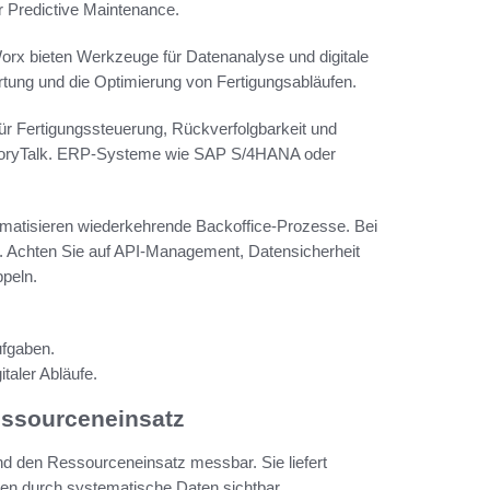
 Predictive Maintenance.
x bieten Werkzeuge für Datenanalyse und digitale
tung und die Optimierung von Fertigungsabläufen.
für Fertigungssteuerung, Rückverfolgbarkeit und
ctoryTalk. ERP-Systeme wie SAP S/4HANA oder
matisieren wiederkehrende Backoffice-Prozesse. Bei
l. Achten Sie auf API-Management, Datensicherheit
peln.
ufgaben.
taler Abläufe.
essourceneinsatz
und den Ressourceneinsatz messbar. Sie liefert
en durch systematische Daten sichtbar.