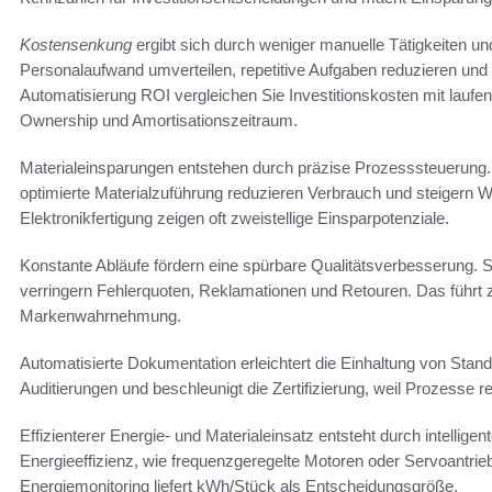
Kostensenkung
ergibt sich durch weniger manuelle Tätigkeiten un
Personalaufwand umverteilen, repetitive Aufgaben reduzieren und 
Automatisierung ROI vergleichen Sie Investitionskosten mit laufe
Ownership und Amortisationszeitraum.
Materialeinsparungen entstehen durch präzise Prozesssteuerung
optimierte Materialzuführung reduzieren Verbrauch und steigern Wir
Elektronikfertigung zeigen oft zweistellige Einsparpotenziale.
Konstante Abläufe fördern eine spürbare Qualitätsverbesserung. St
verringern Fehlerquoten, Reklamationen und Retouren. Das führt z
Markenwahrnehmung.
Automatisierte Dokumentation erleichtert die Einhaltung von Stand
Auditierungen und beschleunigt die Zertifizierung, weil Prozesse r
Effizienterer Energie- und Materialeinsatz entsteht durch intell
Energieeffizienz, wie frequenzgeregelte Motoren oder Servoantrie
Energiemonitoring liefert kWh/Stück als Entscheidungsgröße.