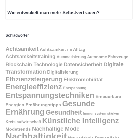
Wie entwickelt man mehr Selbstvertrauen?
Schlagwörter
Achtsamkeit
Achtsamkeit im Alltag
Achtsamkeitstraining
Autonome Fahrzeuge
Automatisierung
Digitale
Datensicherheit
Blockchain-Technologie
Transformation
Digitalisierung
Effizienzsteigerung
Elektromobilität
Energieeffizienz
Entspannung
Entspannungstechniken
Erneuerbare
Gesunde
Energien
Ernährungstipps
Ernährung
Gesundheit
Immunsystem stärken
Künstliche Intelligenz
Kreislaufwirtschaft
Nachhaltige Mode
Modetrends
Nachhaltigkeit