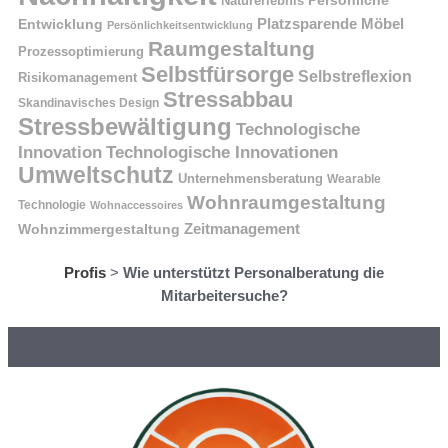
Naturerlebnis
Persönliche
Platzsparende Möbel
Entwicklung
Persönlichkeitsentwicklung
Raumgestaltung
Prozessoptimierung
Selbstfürsorge
Selbstreflexion
Risikomanagement
Stressabbau
Skandinavisches Design
Stressbewältigung
Technologische
Innovation
Technologische Innovationen
Umweltschutz
Unternehmensberatung
Wearable
Wohnraumgestaltung
Technologie
Wohnaccessoires
Wohnzimmergestaltung
Zeitmanagement
Profis
>
Wie unterstützt Personalberatung die
Mitarbeitersuche?