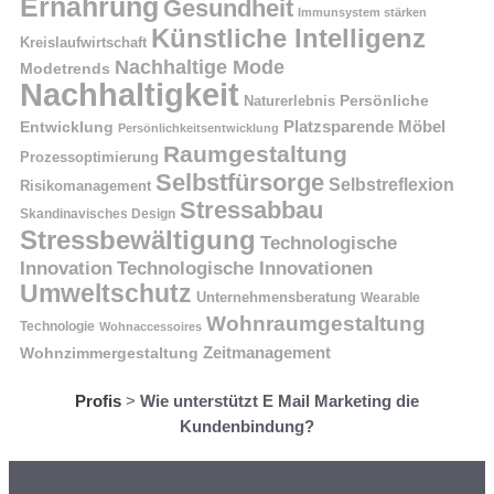
Ernährung
Gesundheit
Immunsystem stärken
Künstliche Intelligenz
Kreislaufwirtschaft
Nachhaltige Mode
Modetrends
Nachhaltigkeit
Naturerlebnis
Persönliche
Platzsparende Möbel
Entwicklung
Persönlichkeitsentwicklung
Raumgestaltung
Prozessoptimierung
Selbstfürsorge
Selbstreflexion
Risikomanagement
Stressabbau
Skandinavisches Design
Stressbewältigung
Technologische
Innovation
Technologische Innovationen
Umweltschutz
Unternehmensberatung
Wearable
Wohnraumgestaltung
Technologie
Wohnaccessoires
Wohnzimmergestaltung
Zeitmanagement
Profis
>
Wie unterstützt E Mail Marketing die
Kundenbindung?