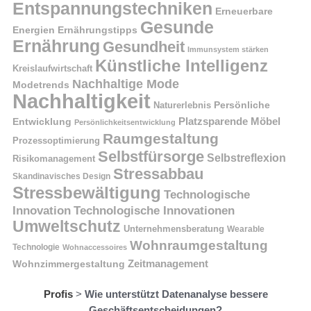
Entspannungstechniken
Erneuerbare
Gesunde
Energien
Ernährungstipps
Ernährung
Gesundheit
Immunsystem stärken
Künstliche Intelligenz
Kreislaufwirtschaft
Nachhaltige Mode
Modetrends
Nachhaltigkeit
Naturerlebnis
Persönliche
Platzsparende Möbel
Entwicklung
Persönlichkeitsentwicklung
Raumgestaltung
Prozessoptimierung
Selbstfürsorge
Selbstreflexion
Risikomanagement
Stressabbau
Skandinavisches Design
Stressbewältigung
Technologische
Innovation
Technologische Innovationen
Umweltschutz
Unternehmensberatung
Wearable
Wohnraumgestaltung
Technologie
Wohnaccessoires
Wohnzimmergestaltung
Zeitmanagement
Profis
>
Wie unterstützt Datenanalyse bessere
Geschäftsentscheidungen?