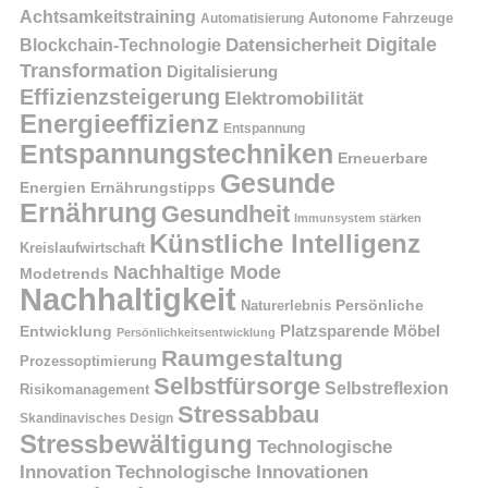
Achtsamkeitstraining
Autonome Fahrzeuge
Automatisierung
Digitale
Datensicherheit
Blockchain-Technologie
Transformation
Digitalisierung
Effizienzsteigerung
Elektromobilität
Energieeffizienz
Entspannung
Entspannungstechniken
Erneuerbare
Gesunde
Energien
Ernährungstipps
Ernährung
Gesundheit
Immunsystem stärken
Künstliche Intelligenz
Kreislaufwirtschaft
Nachhaltige Mode
Modetrends
Nachhaltigkeit
Naturerlebnis
Persönliche
Platzsparende Möbel
Entwicklung
Persönlichkeitsentwicklung
Raumgestaltung
Prozessoptimierung
Selbstfürsorge
Selbstreflexion
Risikomanagement
Stressabbau
Skandinavisches Design
Stressbewältigung
Technologische
Innovation
Technologische Innovationen