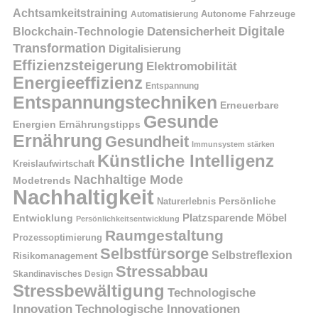
Achtsamkeitstraining
Autonome Fahrzeuge
Automatisierung
Digitale
Datensicherheit
Blockchain-Technologie
Transformation
Digitalisierung
Effizienzsteigerung
Elektromobilität
Energieeffizienz
Entspannung
Entspannungstechniken
Erneuerbare
Gesunde
Energien
Ernährungstipps
Ernährung
Gesundheit
Immunsystem stärken
Künstliche Intelligenz
Kreislaufwirtschaft
Nachhaltige Mode
Modetrends
Nachhaltigkeit
Naturerlebnis
Persönliche
Platzsparende Möbel
Entwicklung
Persönlichkeitsentwicklung
Raumgestaltung
Prozessoptimierung
Selbstfürsorge
Selbstreflexion
Risikomanagement
Stressabbau
Skandinavisches Design
Stressbewältigung
Technologische
Innovation
Technologische Innovationen