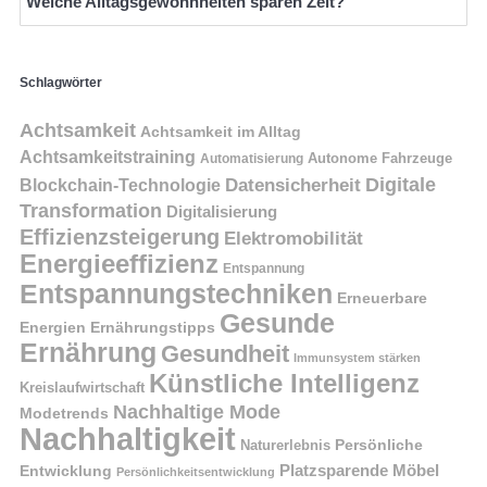
Welche Alltagsgewohnheiten sparen Zeit?
Schlagwörter
Achtsamkeit
Achtsamkeit im Alltag
Achtsamkeitstraining
Autonome Fahrzeuge
Automatisierung
Digitale
Datensicherheit
Blockchain-Technologie
Transformation
Digitalisierung
Effizienzsteigerung
Elektromobilität
Energieeffizienz
Entspannung
Entspannungstechniken
Erneuerbare
Gesunde
Energien
Ernährungstipps
Ernährung
Gesundheit
Immunsystem stärken
Künstliche Intelligenz
Kreislaufwirtschaft
Nachhaltige Mode
Modetrends
Nachhaltigkeit
Naturerlebnis
Persönliche
Platzsparende Möbel
Entwicklung
Persönlichkeitsentwicklung