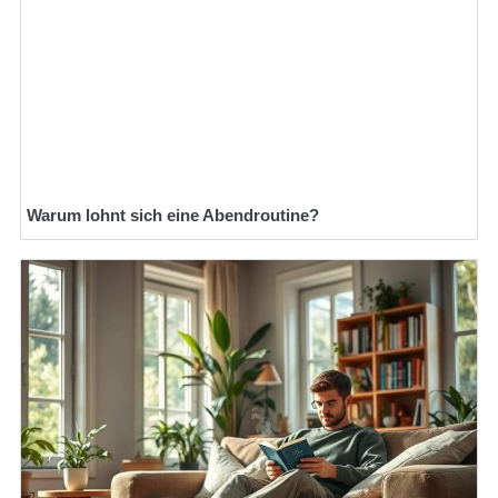
Warum lohnt sich eine Abendroutine?