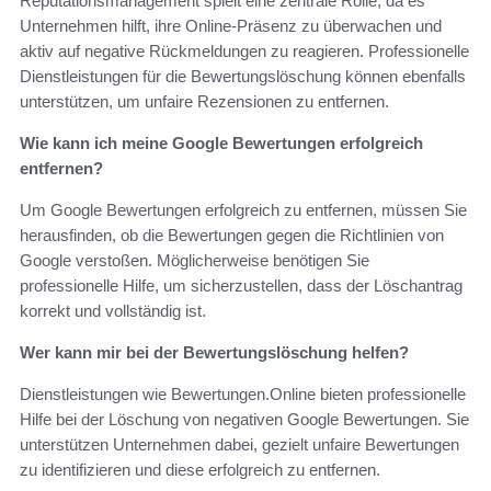
Reputationsmanagement spielt eine zentrale Rolle, da es
Unternehmen hilft, ihre Online-Präsenz zu überwachen und
aktiv auf negative Rückmeldungen zu reagieren. Professionelle
Dienstleistungen für die Bewertungslöschung können ebenfalls
unterstützen, um unfaire Rezensionen zu entfernen.
Wie kann ich meine Google Bewertungen erfolgreich
entfernen?
Um Google Bewertungen erfolgreich zu entfernen, müssen Sie
herausfinden, ob die Bewertungen gegen die Richtlinien von
Google verstoßen. Möglicherweise benötigen Sie
professionelle Hilfe, um sicherzustellen, dass der Löschantrag
korrekt und vollständig ist.
Wer kann mir bei der Bewertungslöschung helfen?
Dienstleistungen wie Bewertungen.Online bieten professionelle
Hilfe bei der Löschung von negativen Google Bewertungen. Sie
unterstützen Unternehmen dabei, gezielt unfaire Bewertungen
zu identifizieren und diese erfolgreich zu entfernen.