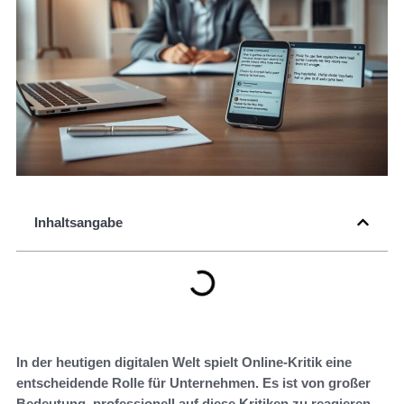
Inhaltsangabe
In der heutigen digitalen Welt spielt Online-Kritik eine
entscheidende Rolle für Unternehmen. Es ist von großer
Bedeutung, professionell auf diese Kritiken zu reagieren,