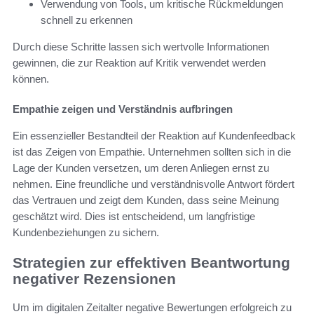
Verwendung von Tools, um kritische Rückmeldungen
schnell zu erkennen
Durch diese Schritte lassen sich wertvolle Informationen
gewinnen, die zur Reaktion auf Kritik verwendet werden
können.
Empathie zeigen und Verständnis aufbringen
Ein essenzieller Bestandteil der Reaktion auf Kundenfeedback
ist das Zeigen von Empathie. Unternehmen sollten sich in die
Lage der Kunden versetzen, um deren Anliegen ernst zu
nehmen. Eine freundliche und verständnisvolle Antwort fördert
das Vertrauen und zeigt dem Kunden, dass seine Meinung
geschätzt wird. Dies ist entscheidend, um langfristige
Kundenbeziehungen zu sichern.
Strategien zur effektiven Beantwortung
negativer Rezensionen
Um im digitalen Zeitalter negative Bewertungen erfolgreich zu