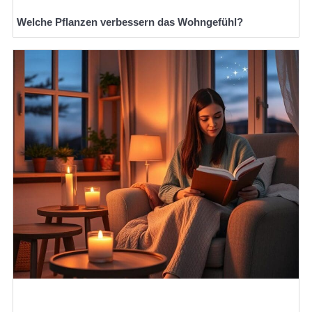
Welche Pflanzen verbessern das Wohngefühl?