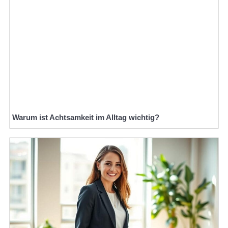
Warum ist Achtsamkeit im Alltag wichtig?