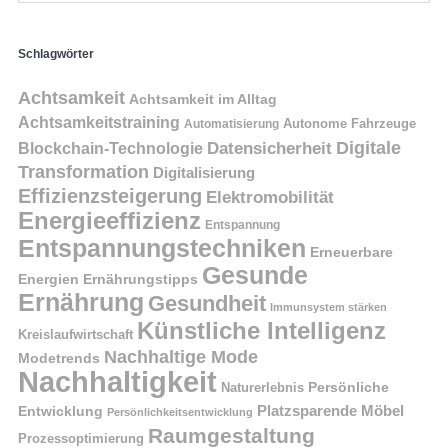
Schlagwörter
Achtsamkeit
Achtsamkeit im Alltag
Achtsamkeitstraining
Autonome Fahrzeuge
Automatisierung
Digitale
Datensicherheit
Blockchain-Technologie
Transformation
Digitalisierung
Effizienzsteigerung
Elektromobilität
Energieeffizienz
Entspannung
Entspannungstechniken
Erneuerbare
Gesunde
Energien
Ernährungstipps
Ernährung
Gesundheit
Immunsystem stärken
Künstliche Intelligenz
Kreislaufwirtschaft
Nachhaltige Mode
Modetrends
Nachhaltigkeit
Naturerlebnis
Persönliche
Platzsparende Möbel
Entwicklung
Persönlichkeitsentwicklung
Raumgestaltung
Prozessoptimierung