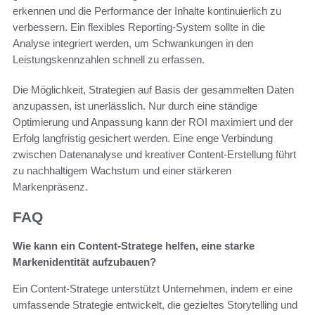
erkennen und die Performance der Inhalte kontinuierlich zu
verbessern. Ein flexibles Reporting-System sollte in die
Analyse integriert werden, um Schwankungen in den
Leistungskennzahlen schnell zu erfassen.
Die Möglichkeit, Strategien auf Basis der gesammelten Daten
anzupassen, ist unerlässlich. Nur durch eine ständige
Optimierung und Anpassung kann der ROI maximiert und der
Erfolg langfristig gesichert werden. Eine enge Verbindung
zwischen Datenanalyse und kreativer Content-Erstellung führt
zu nachhaltigem Wachstum und einer stärkeren
Markenpräsenz.
FAQ
Wie kann ein Content-Stratege helfen, eine starke
Markenidentität aufzubauen?
Ein Content-Stratege unterstützt Unternehmen, indem er eine
umfassende Strategie entwickelt, die gezieltes Storytelling und