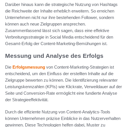
Darüber hinaus kann die strategische Nutzung von Hashtags
die Reichweite der Inhalte erheblich erweitern. So erreichen
Unternehmen nicht nur ihre bestehenden Follower, sondern
können auch neue Zielgruppen ansprechen.
Zusammenfassend lässt sich sagen, dass eine effektive
Verbreitungsstrategie in Social Media entscheidend für den
Gesamt-Erfolg der Content-Marketing-Bemühungen ist.
Messung und Analyse des Erfolgs
Die
Erfolgsmessung
von Content-Marketing-Strategien ist
entscheidend, um den Einfluss der erstellten Inhalte auf die
Zielgruppe bewerten zu können. Die Identifizierung relevanter
Leistungskennzahlen (KPIs) wie Klickrate, Verweildauer auf der
Seite und Conversion-Rate ermöglicht eine fundierte Analyse
der Strategieeffektivität.
Durch die effiziente Nutzung von Content-Analytics-Tools
können Unternehmen präzise Einblicke in das Nutzerverhalten
gewinnen. Diese Technologien helfen dabei, Muster zu