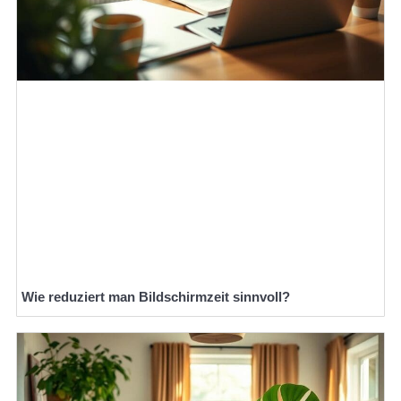
Wie reduziert man Bildschirmzeit sinnvoll?