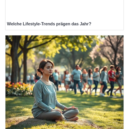
Welche Lifestyle-Trends prägen das Jahr?