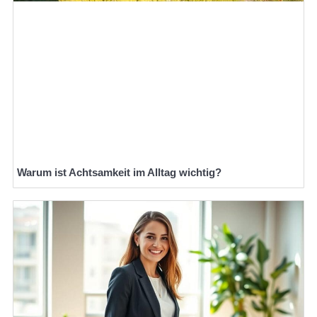
Warum ist Achtsamkeit im Alltag wichtig?