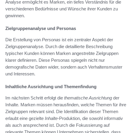
Analyse ermöglicht es Marken, ein tiefes Verständnis für die
verschiedenen Bedürfnisse und Wünsche ihrer Kunden zu
gewinnen.
Zielgruppenanalyse und Personas
Die Erstellung von
Personas
ist ein zentraler Aspekt der
Zielgruppenanalyse. Durch die detaillierte Beschreibung
typischer Kunden können Marken angestrebte Zielgruppen
klarer definieren. Diese Personas spiegeln nicht nur
demografische Daten wider, sondern auch Verhaltensmuster
und Interessen.
Inhaltliche Ausrichtung und Themenfindung
Im nächsten Schritt erfolgt die
thematische Ausrichtung
der
Inhalte. Marken müssen herausfinden, welche Themen für ihre
Zielgruppen relevant sind. Die Identifikation dieser Themen
erlaubt eine gezielte
Inhalte
-Produktion, die sowohl informativ
als auch ansprechend ist. Durch die Fokussierung auf
relevante Themen können Unternehmen sicherstellen, dass