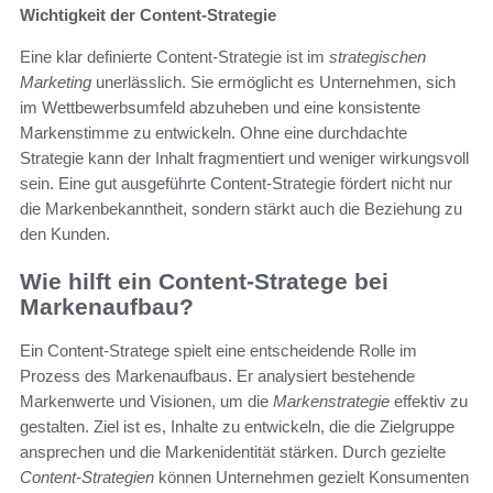
Wichtigkeit der Content-Strategie
Eine klar definierte Content-Strategie ist im
strategischen
Marketing
unerlässlich. Sie ermöglicht es Unternehmen, sich
im Wettbewerbsumfeld abzuheben und eine konsistente
Markenstimme zu entwickeln. Ohne eine durchdachte
Strategie kann der Inhalt fragmentiert und weniger wirkungsvoll
sein. Eine gut ausgeführte Content-Strategie fördert nicht nur
die Markenbekanntheit, sondern stärkt auch die Beziehung zu
den Kunden.
Wie hilft ein Content-Stratege bei
Markenaufbau?
Ein Content-Stratege spielt eine entscheidende Rolle im
Prozess des Markenaufbaus. Er analysiert bestehende
Markenwerte und Visionen, um die
Markenstrategie
effektiv zu
gestalten. Ziel ist es, Inhalte zu entwickeln, die die Zielgruppe
ansprechen und die Markenidentität stärken. Durch gezielte
Content-Strategien
können Unternehmen gezielt Konsumenten