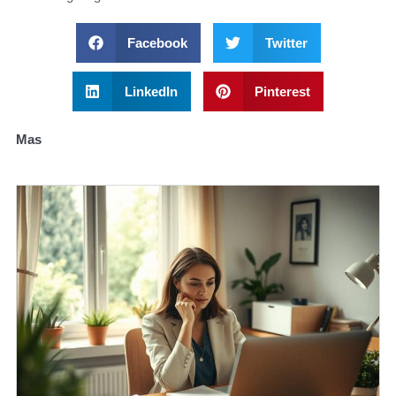
Facebook
Twitter
LinkedIn
Pinterest
Mas