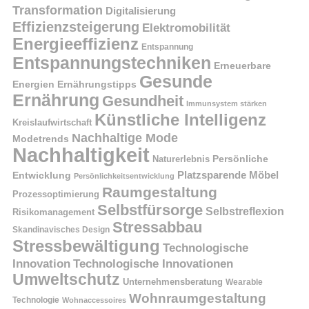
Transformation
Digitalisierung
Effizienzsteigerung
Elektromobilität
Energieeffizienz
Entspannung
Entspannungstechniken
Erneuerbare
Gesunde
Energien
Ernährungstipps
Ernährung
Gesundheit
Immunsystem stärken
Künstliche Intelligenz
Kreislaufwirtschaft
Nachhaltige Mode
Modetrends
Nachhaltigkeit
Naturerlebnis
Persönliche
Platzsparende Möbel
Entwicklung
Persönlichkeitsentwicklung
Raumgestaltung
Prozessoptimierung
Selbstfürsorge
Selbstreflexion
Risikomanagement
Stressabbau
Skandinavisches Design
Stressbewältigung
Technologische
Innovation
Technologische Innovationen
Umweltschutz
Unternehmensberatung
Wearable
Wohnraumgestaltung
Technologie
Wohnaccessoires