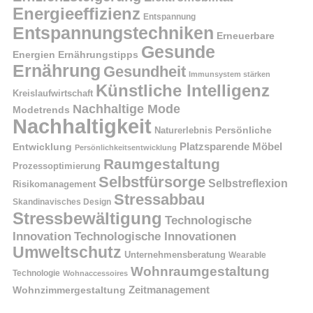
Energieeffizienz
Entspannung
Entspannungstechniken
Erneuerbare
Gesunde
Energien
Ernährungstipps
Ernährung
Gesundheit
Immunsystem stärken
Künstliche Intelligenz
Kreislaufwirtschaft
Nachhaltige Mode
Modetrends
Nachhaltigkeit
Naturerlebnis
Persönliche
Platzsparende Möbel
Entwicklung
Persönlichkeitsentwicklung
Raumgestaltung
Prozessoptimierung
Selbstfürsorge
Selbstreflexion
Risikomanagement
Stressabbau
Skandinavisches Design
Stressbewältigung
Technologische
Innovation
Technologische Innovationen
Umweltschutz
Unternehmensberatung
Wearable
Wohnraumgestaltung
Technologie
Wohnaccessoires
Wohnzimmergestaltung
Zeitmanagement