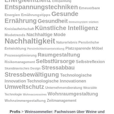
Entspannung
Entspannungstechniken
Erneuerbare
Gesunde
Energien
Ernährungstipps
Ernährung
Gesundheit
Immunsystem stärken
Künstliche Intelligenz
Kreislaufwirtschaft
Nachhaltige Mode
Modetrends
Nachhaltigkeit
Naturerlebnis
Persönliche
Platzsparende Möbel
Entwicklung
Persönlichkeitsentwicklung
Raumgestaltung
Prozessoptimierung
Selbstfürsorge
Selbstreflexion
Risikomanagement
Stressabbau
Skandinavisches Design
Stressbewältigung
Technologische
Innovation
Technologische Innovationen
Umweltschutz
Unternehmensberatung
Wearable
Wohnraumgestaltung
Technologie
Wohnaccessoires
Wohnzimmergestaltung
Zeitmanagement
Profis
>
Weinsommelier: Fachwissen über Weine und