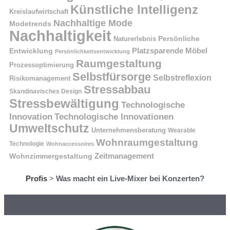
Künstliche Intelligenz
Kreislaufwirtschaft
Nachhaltige Mode
Modetrends
Nachhaltigkeit
Naturerlebnis
Persönliche
Platzsparende Möbel
Entwicklung
Persönlichkeitsentwicklung
Raumgestaltung
Prozessoptimierung
Selbstfürsorge
Selbstreflexion
Risikomanagement
Stressabbau
Skandinavisches Design
Stressbewältigung
Technologische
Innovation
Technologische Innovationen
Umweltschutz
Unternehmensberatung
Wearable
Wohnraumgestaltung
Technologie
Wohnaccessoires
Wohnzimmergestaltung
Zeitmanagement
Profis
>
Was macht ein Live-Mixer bei Konzerten?