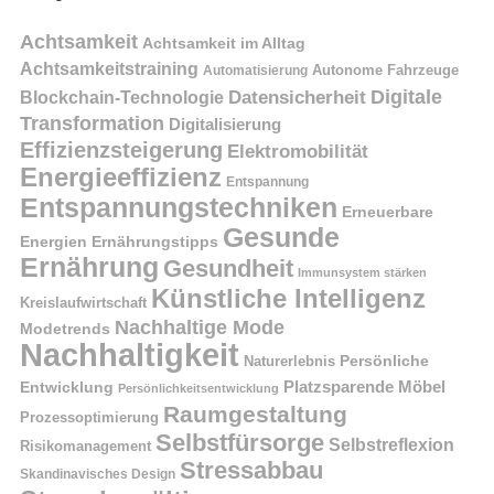
Achtsamkeit
Achtsamkeit im Alltag
Achtsamkeitstraining
Autonome Fahrzeuge
Automatisierung
Digitale
Datensicherheit
Blockchain-Technologie
Transformation
Digitalisierung
Effizienzsteigerung
Elektromobilität
Energieeffizienz
Entspannung
Entspannungstechniken
Erneuerbare
Gesunde
Energien
Ernährungstipps
Ernährung
Gesundheit
Immunsystem stärken
Künstliche Intelligenz
Kreislaufwirtschaft
Nachhaltige Mode
Modetrends
Nachhaltigkeit
Naturerlebnis
Persönliche
Platzsparende Möbel
Entwicklung
Persönlichkeitsentwicklung
Raumgestaltung
Prozessoptimierung
Selbstfürsorge
Selbstreflexion
Risikomanagement
Stressabbau
Skandinavisches Design