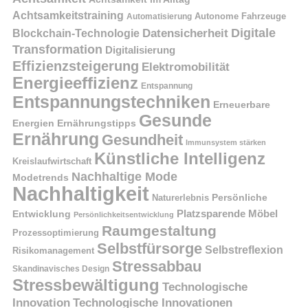
Achtsamkeitstraining
Autonome Fahrzeuge
Automatisierung
Digitale
Datensicherheit
Blockchain-Technologie
Transformation
Digitalisierung
Effizienzsteigerung
Elektromobilität
Energieeffizienz
Entspannung
Entspannungstechniken
Erneuerbare
Gesunde
Energien
Ernährungstipps
Ernährung
Gesundheit
Immunsystem stärken
Künstliche Intelligenz
Kreislaufwirtschaft
Nachhaltige Mode
Modetrends
Nachhaltigkeit
Naturerlebnis
Persönliche
Platzsparende Möbel
Entwicklung
Persönlichkeitsentwicklung
Raumgestaltung
Prozessoptimierung
Selbstfürsorge
Selbstreflexion
Risikomanagement
Stressabbau
Skandinavisches Design
Stressbewältigung
Technologische
Innovation
Technologische Innovationen