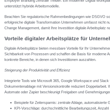
Employer Branding zentrale Treiber: Ein moderner Digital Workpla
unterstützt hybride Arbeitsmodelle.
Beachten Sie regulatorische Rahmenbedingungen wie DSGVO sowie
erfolgreiche digitale Transformation Unternehmen umfasst nicht 
Change Management, damit Ihre Investition digitale Arbeitsplatz n
Vorteile digitaler Arbeitsplätze für Unter
Digitale Arbeitsplätze bieten messbare Vorteile für Ihr Unternehm
Sichtbarkeit von Prozessen und schaffen die Basis für moderne A
konkrete Bereiche, in denen sich Investitionen auszahlen.
Steigerung der Produktivität und Effizienz
Integrierte Tools wie Microsoft 365, Google Workspace und Slack 
Dokumentenablage mit Versionskontrolle reduziert Doppelarbeit.
Automate oder Zapier beschleunigt Freigaben und Genehmigunge
Beispiele für Zeitersparnis: zentrale Ablage, automatisier
KPI-Vorschläge: durchschnittliche Bearbeitungszeit, Anza