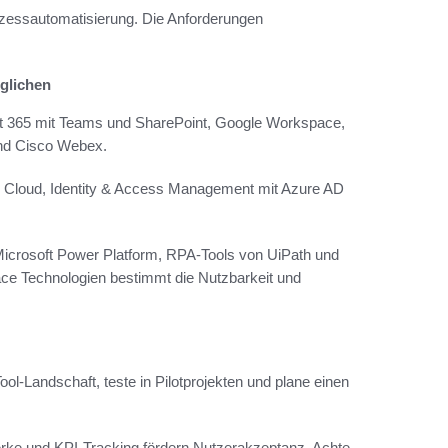
zessautomatisierung. Die Anforderungen
öglichen
t 365 mit Teams und SharePoint, Google Workspace,
und Cisco Webex.
e Cloud, Identity & Access Management mit Azure AD
crosoft Power Platform, RPA-Tools von UiPath und
ce Technologien bestimmt die Nutzbarkeit und
Tool-Landschaft, teste in Pilotprojekten und plane einen
ke und KPI-Tracking fördern Nutzerakzeptanz. Achte