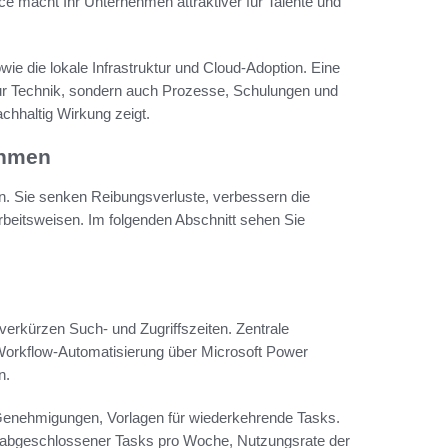
ce macht Ihr Unternehmen attraktiver für Talente und
 die lokale Infrastruktur und Cloud-Adoption. Eine
nur Technik, sondern auch Prozesse, Schulungen und
achhaltig Wirkung zeigt.
nehmen
en. Sie senken Reibungsverluste, verbessern die
rbeitsweisen. Im folgenden Abschnitt sehen Sie
verkürzen Such- und Zugriffszeiten. Zentrale
 Workflow-Automatisierung über Microsoft Power
n.
te Genehmigungen, Vorlagen für wiederkehrende Tasks.
hl abgeschlossener Tasks pro Woche, Nutzungsrate der