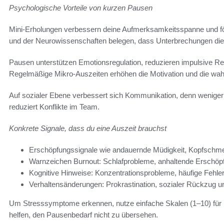
Psychologische Vorteile von kurzen Pausen
Mini-Erholungen verbessern deine Aufmerksamkeitsspanne und för
und der Neurowissenschaften belegen, dass Unterbrechungen die L
Pausen unterstützen Emotionsregulation, reduzieren impulsive Rea
Regelmäßige Mikro-Auszeiten erhöhen die Motivation und die wa
Auf sozialer Ebene verbessert sich Kommunikation, denn wenig
reduziert Konflikte im Team.
Konkrete Signale, dass du eine Auszeit brauchst
Erschöpfungssignale wie andauernde Müdigkeit, Kopfsch
Warnzeichen Burnout: Schlafprobleme, anhaltende Erschöpf
Kognitive Hinweise: Konzentrationsprobleme, häufige Fehl
Verhaltensänderungen: Prokrastination, sozialer Rückzug u
Um Stresssymptome erkennen, nutze einfache Skalen (1–10) für 
helfen, den Pausenbedarf nicht zu übersehen.