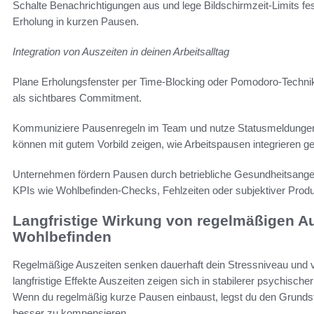
Schalte Benachrichtigungen aus und lege Bildschirmzeit-Limits fest
Erholung in kurzen Pausen.
Integration von Auszeiten in deinen Arbeitsalltag
Plane Erholungsfenster per Time-Blocking oder Pomodoro-Technik
als sichtbares Commitment.
Kommuniziere Pausenregeln im Team und nutze Statusmeldungen 
können mit gutem Vorbild zeigen, wie Arbeitspausen integrieren gel
Unternehmen fördern Pausen durch betriebliche Gesundheitsangeb
KPIs wie Wohlbefinden-Checks, Fehlzeiten oder subjektiver Produkt
Langfristige Wirkung von regelmäßigen Au
Wohlbefinden
Regelmäßige Auszeiten senken dauerhaft dein Stressniveau und v
langfristige Effekte Auszeiten zeigen sich in stabilerer psychisch
Wenn du regelmäßig kurze Pausen einbaust, legst du den Grunds
besser zu kompensieren.