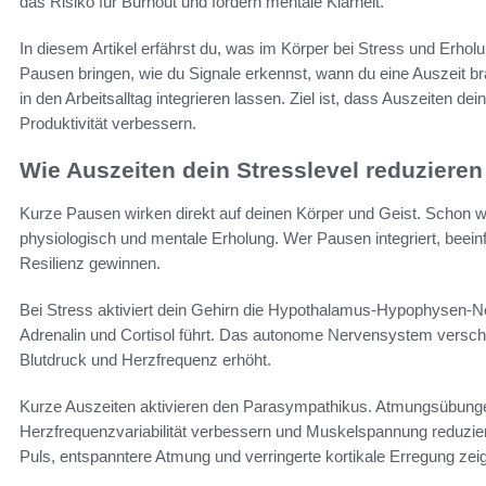
das Risiko für Burnout und fördern mentale Klarheit.
In diesem Artikel erfährst du, was im Körper bei Stress und Erhol
Pausen bringen, wie du Signale erkennst, wann du eine Auszeit br
in den Arbeitsalltag integrieren lassen. Ziel ist, dass Auszeiten d
Produktivität verbessern.
Wie Auszeiten dein Stresslevel reduzieren
Kurze Pausen wirken direkt auf deinen Körper und Geist. Schon 
physiologisch und mentale Erholung. Wer Pausen integriert, beeinfl
Resilienz gewinnen.
Bei Stress aktiviert dein Gehirn die Hypothalamus-Hypophysen-
Adrenalin und Cortisol führt. Das autonome Nervensystem versc
Blutdruck und Herzfrequenz erhöht.
Kurze Auszeiten aktivieren den Parasympathikus. Atmungsübunge
Herzfrequenzvariabilität verbessern und Muskelspannung reduzie
Puls, entspanntere Atmung und verringerte kortikale Erregung zei