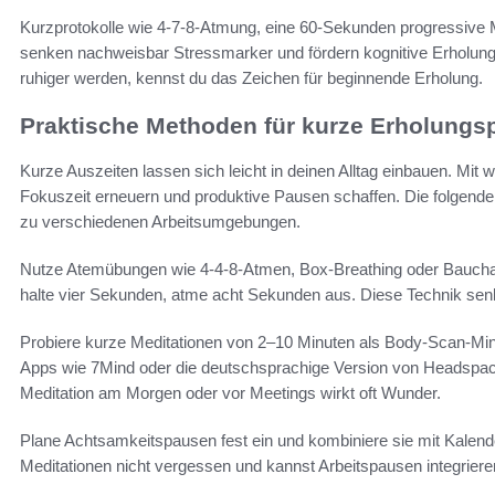
Kurzprotokolle wie 4-7-8-Atmung, eine 60-Sekunden progressiv
senken nachweisbar Stressmarker und fördern kognitive Erholun
ruhiger werden, kennst du das Zeichen für beginnende Erholung.
Praktische Methoden für kurze Erholung
Kurze Auszeiten lassen sich leicht in deinen Alltag einbauen. Mit
Fokuszeit erneuern und produktive Pausen schaffen. Die folgend
zu verschiedenen Arbeitsumgebungen.
Nutze Atemübungen wie 4-4-8-Atmen, Box-Breathing oder Bauchat
halte vier Sekunden, atme acht Sekunden aus. Diese Technik senk
Probiere kurze Meditationen von 2–10 Minuten als Body-Scan-Min
Apps wie 7Mind oder die deutschsprachige Version von Headspace
Meditation am Morgen oder vor Meetings wirkt oft Wunder.
Plane Achtsamkeitspausen fest ein und kombiniere sie mit Kalend
Meditationen nicht vergessen und kannst Arbeitspausen integrier