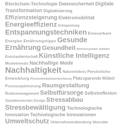
Digitale
Datensicherheit
Blockchain-Technologie
Transformation
Digitalisierung
Effizienzsteigerung
Elektromobilität
Energieeffizienz
Entspannung
Entspannungstechniken
Erneuerbare
Gesunde
Energien
Ernährungstipps
Ernährung
Gesundheit
Immunsystem stärken
Künstliche Intelligenz
Kreislaufwirtschaft
Nachhaltige Mode
Modetrends
Nachhaltigkeit
Naturerlebnis
Persönliche
Platzsparende Möbel
Entwicklung
Persönlichkeitsentwicklung
Raumgestaltung
Prozessoptimierung
Selbstfürsorge
Selbstreflexion
Risikomanagement
Stressabbau
Skandinavisches Design
Stressbewältigung
Technologische
Innovation
Technologische Innovationen
Umweltschutz
Unternehmensberatung
Wearable