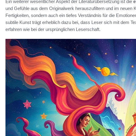
Ein weiterer wesentlicher Aspekt der Literaturübersetzung ist die
e
und Gefühle aus dem Originalwerk herauszufiltern und im neuen Kon
Fertigkeiten, sondern auch ein tiefes Verständnis für die Emotionen
subtile Kunst trägt erheblich dazu bei, dass Leser sich mit dem Te
erfahren wie bei der ursprünglichen Leserschaft.