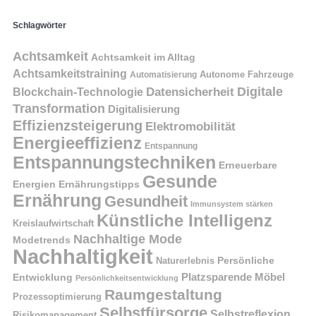
Schlagwörter
Achtsamkeit
Achtsamkeit im Alltag
Achtsamkeitstraining
Autonome Fahrzeuge
Automatisierung
Digitale
Datensicherheit
Blockchain-Technologie
Transformation
Digitalisierung
Effizienzsteigerung
Elektromobilität
Energieeffizienz
Entspannung
Entspannungstechniken
Erneuerbare
Gesunde
Energien
Ernährungstipps
Ernährung
Gesundheit
Immunsystem stärken
Künstliche Intelligenz
Kreislaufwirtschaft
Nachhaltige Mode
Modetrends
Nachhaltigkeit
Naturerlebnis
Persönliche
Platzsparende Möbel
Entwicklung
Persönlichkeitsentwicklung
Raumgestaltung
Prozessoptimierung
Selbstfürsorge
Selbstreflexion
Risikomanagement