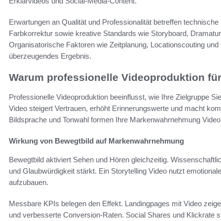
Erklärvideos und Social‑Media‑Content.
Erwartungen an Qualität und Professionalität betreffen technisc
Farbkorrektur sowie kreative Standards wie Storyboard, Dramaturg
Organisatorische Faktoren wie Zeitplanung, Locationscouting und
überzeugendes Ergebnis.
Warum professionelle Videoproduktion für 
Professionelle Videoproduktion beeinflusst, wie Ihre Zielgruppe 
Video steigert Vertrauen, erhöht Erinnerungswerte und macht komple
Bildsprache und Tonwahl formen Ihre Markenwahrnehmung Video 
Wirkung von Bewegtbild auf Markenwahrnehmung
Bewegtbild aktiviert Sehen und Hören gleichzeitig. Wissenschaftli
und Glaubwürdigkeit stärkt. Ein Storytelling Video nutzt emotiona
aufzubauen.
Messbare KPIs belegen den Effekt. Landingpages mit Video zeige
und verbesserte Conversion‑Raten. Social Shares und Klickrate ste