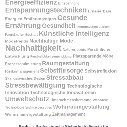
Energieeffizienz
Entspannung
Entspannungstechniken
Erneuerbare
Gesunde
Energien
Ernährungstipps
Ernährung
Gesundheit
Immunsystem stärken
Künstliche Intelligenz
Kreislaufwirtschaft
Nachhaltige Mode
Modetrends
Nachhaltigkeit
Naturerlebnis
Persönliche
Platzsparende Möbel
Entwicklung
Persönlichkeitsentwicklung
Raumgestaltung
Prozessoptimierung
Selbstfürsorge
Selbstreflexion
Risikomanagement
Stressabbau
Skandinavisches Design
Stressbewältigung
Technologische
Innovation
Technologische Innovationen
Umweltschutz
Unternehmensberatung
Wearable
Wohnraumgestaltung
Technologie
Wohnaccessoires
Wohnzimmergestaltung
Zeitmanagement
Profis
>
Professionelle Sicherheitsdienste für