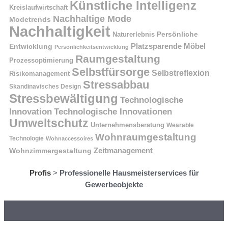
Künstliche Intelligenz
Kreislaufwirtschaft
Nachhaltige Mode
Modetrends
Nachhaltigkeit
Naturerlebnis
Persönliche
Platzsparende Möbel
Entwicklung
Persönlichkeitsentwicklung
Raumgestaltung
Prozessoptimierung
Selbstfürsorge
Selbstreflexion
Risikomanagement
Stressabbau
Skandinavisches Design
Stressbewältigung
Technologische
Innovation
Technologische Innovationen
Umweltschutz
Unternehmensberatung
Wearable
Wohnraumgestaltung
Technologie
Wohnaccessoires
Wohnzimmergestaltung
Zeitmanagement
Profis
>
Professionelle Hausmeisterservices für
Gewerbeobjekte