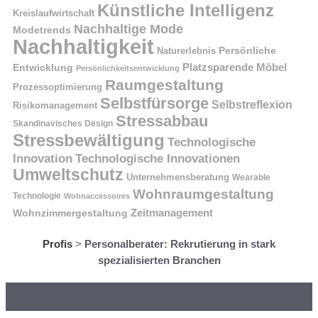
Künstliche Intelligenz
Kreislaufwirtschaft
Nachhaltige Mode
Modetrends
Nachhaltigkeit
Naturerlebnis
Persönliche
Platzsparende Möbel
Entwicklung
Persönlichkeitsentwicklung
Raumgestaltung
Prozessoptimierung
Selbstfürsorge
Selbstreflexion
Risikomanagement
Stressabbau
Skandinavisches Design
Stressbewältigung
Technologische
Innovation
Technologische Innovationen
Umweltschutz
Unternehmensberatung
Wearable
Wohnraumgestaltung
Technologie
Wohnaccessoires
Wohnzimmergestaltung
Zeitmanagement
Profis
>
Personalberater: Rekrutierung in stark
spezialisierten Branchen