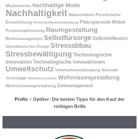
Nachhaltige Mode
Modetrends
Nachhaltigkeit
Naturerlebnis
Persönliche
Platzsparende Möbel
Entwicklung
Persönlichkeitsentwicklung
Raumgestaltung
Prozessoptimierung
Selbstfürsorge
Selbstreflexion
Risikomanagement
Stressabbau
Skandinavisches Design
Stressbewältigung
Technologische
Innovation
Technologische Innovationen
Umweltschutz
Unternehmensberatung
Wearable
Wohnraumgestaltung
Technologie
Wohnaccessoires
Wohnzimmergestaltung
Zeitmanagement
Profis
>
Optiker: Die besten Tipps für den Kauf der
richtigen Brille