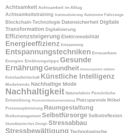
Achtsamkeit
Achtsamkeit im Alltag
Achtsamkeitstraining
Autonome Fahrzeuge
Automatisierung
Digitale
Datensicherheit
Blockchain-Technologie
Transformation
Digitalisierung
Effizienzsteigerung
Elektromobilität
Energieeffizienz
Entspannung
Entspannungstechniken
Erneuerbare
Gesunde
Energien
Ernährungstipps
Ernährung
Gesundheit
Immunsystem stärken
Künstliche Intelligenz
Kreislaufwirtschaft
Nachhaltige Mode
Modetrends
Nachhaltigkeit
Naturerlebnis
Persönliche
Platzsparende Möbel
Entwicklung
Persönlichkeitsentwicklung
Raumgestaltung
Prozessoptimierung
Selbstfürsorge
Selbstreflexion
Risikomanagement
Stressabbau
Skandinavisches Design
Stressbewältigung
Technologische