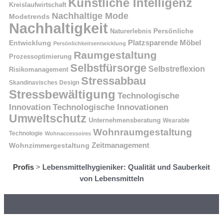
Künstliche Intelligenz
Kreislaufwirtschaft
Nachhaltige Mode
Modetrends
Nachhaltigkeit
Naturerlebnis
Persönliche
Platzsparende Möbel
Entwicklung
Persönlichkeitsentwicklung
Raumgestaltung
Prozessoptimierung
Selbstfürsorge
Selbstreflexion
Risikomanagement
Stressabbau
Skandinavisches Design
Stressbewältigung
Technologische
Innovation
Technologische Innovationen
Umweltschutz
Unternehmensberatung
Wearable
Wohnraumgestaltung
Technologie
Wohnaccessoires
Wohnzimmergestaltung
Zeitmanagement
Profis
>
Lebensmittelhygieniker: Qualität und Sauberkeit
von Lebensmitteln