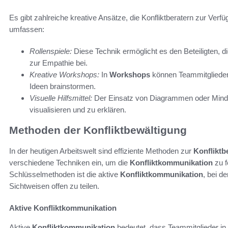
Es gibt zahlreiche kreative Ansätze, die Konfliktberatern zur Verf
umfassen:
Rollenspiele:
Diese Technik ermöglicht es den Beteiligten, 
zur Empathie bei.
Kreative Workshops:
In
Workshops
können Teammitglieder
Ideen brainstormen.
Visuelle Hilfsmittel:
Der Einsatz von Diagrammen oder Mind
visualisieren und zu erklären.
Methoden der Konfliktbewältigung
In der heutigen Arbeitswelt sind effiziente Methoden zur
Konfliktb
verschiedene Techniken ein, um die
Konfliktkommunikation
zu f
Schlüsselmethoden ist die aktive
Konfliktkommunikation
, bei de
Sichtweisen offen zu teilen.
Aktive Konfliktkommunikation
Aktive
Konfliktkommunikation
bedeutet, dass Teammitglieder i