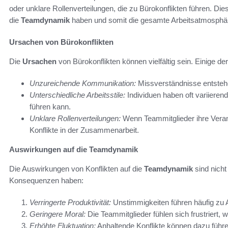
oder unklare Rollenverteilungen, die zu Bürokonflikten führen. Die
die
Teamdynamik
haben und somit die gesamte Arbeitsatmosphär
Ursachen von Bürokonflikten
Die
Ursachen
von Bürokonflikten können vielfältig sein. Einige de
Unzureichende Kommunikation:
Missverständnisse entstehe
Unterschiedliche Arbeitsstile:
Individuen haben oft variiere
führen kann.
Unklare Rollenverteilungen:
Wenn Teammitglieder ihre Veran
Konflikte in der Zusammenarbeit.
Auswirkungen auf die Teamdynamik
Die Auswirkungen von Konflikten auf die
Teamdynamik
sind nicht
Konsequenzen haben:
Verringerte Produktivität:
Unstimmigkeiten führen häufig zu A
Geringere Moral:
Die Teammitglieder fühlen sich frustriert, 
Erhöhte Fluktuation:
Anhaltende Konflikte können dazu führ