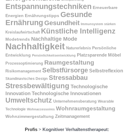
Entspannungstechniken
Erneuerbare
Gesunde
Energien
Ernährungstipps
Ernährung
Gesundheit
Immunsystem stärken
Künstliche Intelligenz
Kreislaufwirtschaft
Nachhaltige Mode
Modetrends
Nachhaltigkeit
Naturerlebnis
Persönliche
Platzsparende Möbel
Entwicklung
Persönlichkeitsentwicklung
Raumgestaltung
Prozessoptimierung
Selbstfürsorge
Selbstreflexion
Risikomanagement
Stressabbau
Skandinavisches Design
Stressbewältigung
Technologische
Innovation
Technologische Innovationen
Umweltschutz
Unternehmensberatung
Wearable
Wohnraumgestaltung
Technologie
Wohnaccessoires
Wohnzimmergestaltung
Zeitmanagement
Profis
>
Kognitiver Verhaltenstherapeut: