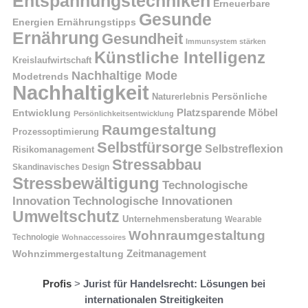
Entspannungstechniken
Erneuerbare
Gesunde
Energien
Ernährungstipps
Ernährung
Gesundheit
Immunsystem stärken
Künstliche Intelligenz
Kreislaufwirtschaft
Nachhaltige Mode
Modetrends
Nachhaltigkeit
Naturerlebnis
Persönliche
Platzsparende Möbel
Entwicklung
Persönlichkeitsentwicklung
Raumgestaltung
Prozessoptimierung
Selbstfürsorge
Selbstreflexion
Risikomanagement
Stressabbau
Skandinavisches Design
Stressbewältigung
Technologische
Innovation
Technologische Innovationen
Umweltschutz
Unternehmensberatung
Wearable
Wohnraumgestaltung
Technologie
Wohnaccessoires
Wohnzimmergestaltung
Zeitmanagement
Profis
>
Jurist für Handelsrecht: Lösungen bei
internationalen Streitigkeiten