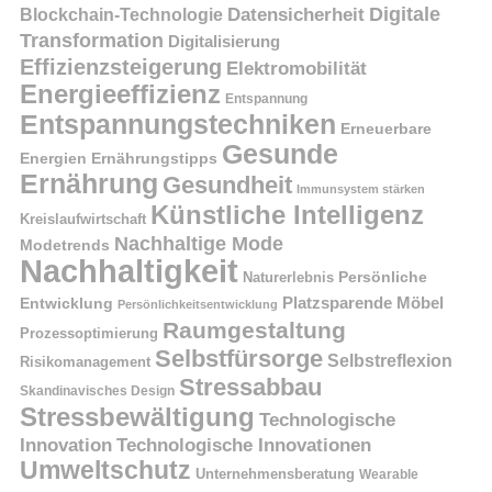
Digitale
Datensicherheit
Blockchain-Technologie
Transformation
Digitalisierung
Effizienzsteigerung
Elektromobilität
Energieeffizienz
Entspannung
Entspannungstechniken
Erneuerbare
Gesunde
Energien
Ernährungstipps
Ernährung
Gesundheit
Immunsystem stärken
Künstliche Intelligenz
Kreislaufwirtschaft
Nachhaltige Mode
Modetrends
Nachhaltigkeit
Naturerlebnis
Persönliche
Platzsparende Möbel
Entwicklung
Persönlichkeitsentwicklung
Raumgestaltung
Prozessoptimierung
Selbstfürsorge
Selbstreflexion
Risikomanagement
Stressabbau
Skandinavisches Design
Stressbewältigung
Technologische
Innovation
Technologische Innovationen
Umweltschutz
Unternehmensberatung
Wearable