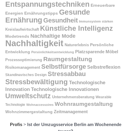
Entspannungstechniken
Erneuerbare
Gesunde
Energien
Ernährungstipps
Ernährung
Gesundheit
Immunsystem stärken
Künstliche Intelligenz
Kreislaufwirtschaft
Nachhaltige Mode
Modetrends
Nachhaltigkeit
Naturerlebnis
Persönliche
Platzsparende Möbel
Entwicklung
Persönlichkeitsentwicklung
Raumgestaltung
Prozessoptimierung
Selbstfürsorge
Selbstreflexion
Risikomanagement
Stressabbau
Skandinavisches Design
Stressbewältigung
Technologische
Innovation
Technologische Innovationen
Umweltschutz
Unternehmensberatung
Wearable
Wohnraumgestaltung
Technologie
Wohnaccessoires
Wohnzimmergestaltung
Zeitmanagement
Profis
>
Ist der Umzugsservice Berlin am Wochenende