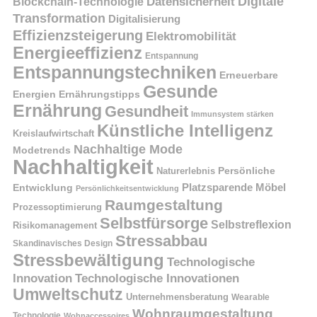
Digitale
Datensicherheit
Blockchain-Technologie
Transformation
Digitalisierung
Effizienzsteigerung
Elektromobilität
Energieeffizienz
Entspannung
Entspannungstechniken
Erneuerbare
Gesunde
Energien
Ernährungstipps
Ernährung
Gesundheit
Immunsystem stärken
Künstliche Intelligenz
Kreislaufwirtschaft
Nachhaltige Mode
Modetrends
Nachhaltigkeit
Naturerlebnis
Persönliche
Platzsparende Möbel
Entwicklung
Persönlichkeitsentwicklung
Raumgestaltung
Prozessoptimierung
Selbstfürsorge
Selbstreflexion
Risikomanagement
Stressabbau
Skandinavisches Design
Stressbewältigung
Technologische
Innovation
Technologische Innovationen
Umweltschutz
Unternehmensberatung
Wearable
Wohnraumgestaltung
Technologie
Wohnaccessoires