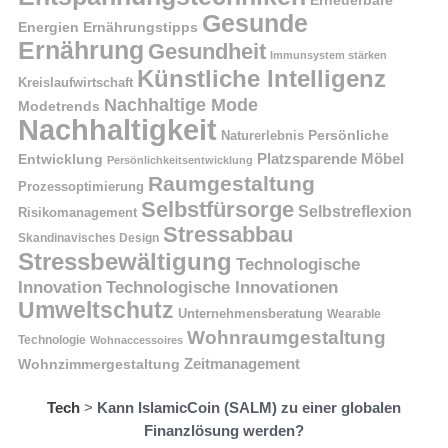
Gesunde
Energien
Ernährungstipps
Ernährung
Gesundheit
Immunsystem stärken
Künstliche Intelligenz
Kreislaufwirtschaft
Nachhaltige Mode
Modetrends
Nachhaltigkeit
Naturerlebnis
Persönliche
Platzsparende Möbel
Entwicklung
Persönlichkeitsentwicklung
Raumgestaltung
Prozessoptimierung
Selbstfürsorge
Selbstreflexion
Risikomanagement
Stressabbau
Skandinavisches Design
Stressbewältigung
Technologische
Innovation
Technologische Innovationen
Umweltschutz
Unternehmensberatung
Wearable
Wohnraumgestaltung
Technologie
Wohnaccessoires
Wohnzimmergestaltung
Zeitmanagement
Tech
>
Kann IslamicCoin (SALM) zu einer globalen
Finanzlösung werden?