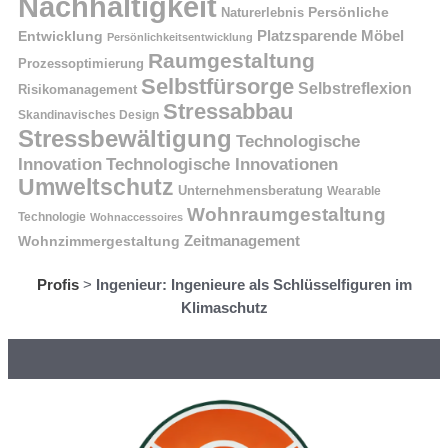
Nachhaltigkeit
Naturerlebnis
Persönliche
Platzsparende Möbel
Entwicklung
Persönlichkeitsentwicklung
Raumgestaltung
Prozessoptimierung
Selbstfürsorge
Selbstreflexion
Risikomanagement
Stressabbau
Skandinavisches Design
Stressbewältigung
Technologische
Innovation
Technologische Innovationen
Umweltschutz
Unternehmensberatung
Wearable
Wohnraumgestaltung
Technologie
Wohnaccessoires
Wohnzimmergestaltung
Zeitmanagement
Profis
>
Ingenieur: Ingenieure als Schlüsselfiguren im
Klimaschutz