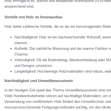
Holz ermöglicht es, warme und einladende Wohnräume zu schaffen,
ansprechend sind.
Vorteile von Holz im Innenausbau
Holz bietet zahlreiche Vorteile, die es als ein hervorragendes Mat
Nachhaltigkeit:
Holz ist ein nachwachsender Rohstoff, wenn
stammt.
Ästhetik:
Die natürliche Maserung und der warme Farbton 
Charme.
Vielseitigkeit:
Ob als Bodenbelag, Wandverkleidung oder Möb
und Designs umsetzen.
Langlebigkeit:
Hochwertige Holzmaterialien sind robust, wide
Nachhaltigkeit und Umweltbewusstsein
In der heutigen Zeit spielt das Thema Umweltbewusstsein eine ent
Viele Handwerksbetriebe setzen auf nachhaltige Materialien, um ei
Verwendung von zertifiziertem Holz fördert den Umweltschutz und 
ressourcenschonende Fertigungsmethoden wichtig, um den ökolo