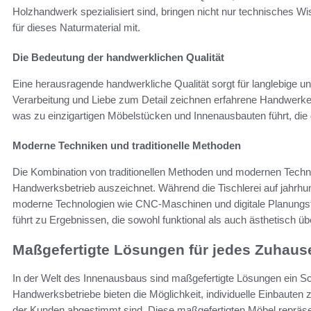
Holzhandwerk spezialisiert sind, bringen nicht nur technisches Wi
für dieses Naturmaterial mit.
Die Bedeutung der handwerklichen Qualität
Eine herausragende handwerkliche Qualität sorgt für langlebige 
Verarbeitung und Liebe zum Detail zeichnen erfahrene Handwerker
was zu einzigartigen Möbelstücken und Innenausbauten führt, die d
Moderne Techniken und traditionelle Methoden
Die Kombination von traditionellen Methoden und modernen Technik
Handwerksbetrieb auszeichnet. Während die Tischlerei auf jahrhun
moderne Technologien wie CNC-Maschinen und digitale Planungs
führt zu Ergebnissen, die sowohl funktional als auch ästhetisch ü
Maßgefertigte Lösungen für jedes Zuhaus
In der Welt des Innenausbaus sind maßgefertigte Lösungen ein S
Handwerksbetriebe bieten die Möglichkeit, individuelle Einbauten 
der Kunden abgestimmt sind. Diese maßgefertigten Möbel repräsent