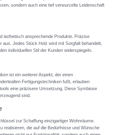
ssen, sondern auch eine tief verwurzelte Leidenschaft
und ästhetisch ansprechende Produkte. Präzise
 aus. Jedes Stück Holz wird mit Sorgfalt behandelt,
en individuellen Stil der Kunden widerspiegeln.
en ist ein weiterer Aspekt, der einen
dertealten Fertigungstechniken fußt, erlauben
tools eine präzisere Umsetzung. Diese Symbiose
berzeugend sind.
e
chlüssel zur Schaffung einzigartiger Wohnräume.
zu realisieren, die auf die Bedürfnisse und Wünsche
ieren nicht nur Funktionalität, sondern auch einen