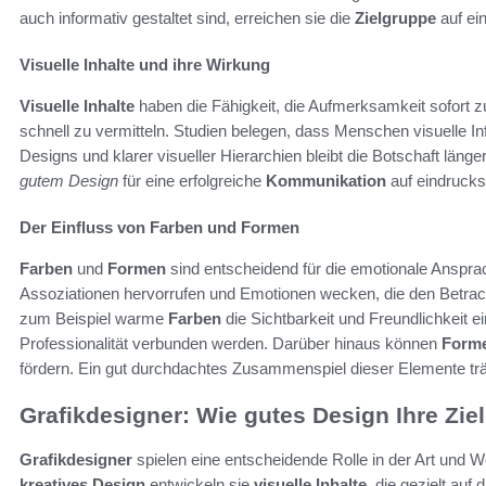
auch informativ gestaltet sind, erreichen sie die
Zielgruppe
auf ei
Visuelle Inhalte und ihre Wirkung
Visuelle Inhalte
haben die Fähigkeit, die Aufmerksamkeit sofort 
schnell zu vermitteln. Studien belegen, dass Menschen visuelle 
Designs und klarer visueller Hierarchien bleibt die Botschaft län
gutem Design
für eine erfolgreiche
Kommunikation
auf eindrucks
Der Einfluss von Farben und Formen
Farben
und
Formen
sind entscheidend für die emotionale Ansp
Assoziationen hervorrufen und Emotionen wecken, die den Betrach
zum Beispiel warme
Farben
die Sichtbarkeit und Freundlichkeit 
Professionalität verbunden werden. Darüber hinaus können
Form
fördern. Ein gut durchdachtes Zusammenspiel dieser Elemente trä
Grafikdesigner: Wie gutes Design Ihre Zie
Grafikdesigner
spielen eine entscheidende Rolle in der Art und 
kreatives Design
entwickeln sie
visuelle Inhalte
, die gezielt auf