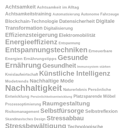
Achtsamkeit
Achtsamkeit im Alltag
Achtsamkeitstraining
Autonome Fahrzeuge
Automatisierung
Digitale
Datensicherheit
Blockchain-Technologie
Transformation
Digitalisierung
Effizienzsteigerung
Elektromobilität
Energieeffizienz
Entspannung
Entspannungstechniken
Erneuerbare
Gesunde
Energien
Ernährungstipps
Ernährung
Gesundheit
Immunsystem stärken
Künstliche Intelligenz
Kreislaufwirtschaft
Nachhaltige Mode
Modetrends
Nachhaltigkeit
Naturerlebnis
Persönliche
Platzsparende Möbel
Entwicklung
Persönlichkeitsentwicklung
Raumgestaltung
Prozessoptimierung
Selbstfürsorge
Selbstreflexion
Risikomanagement
Stressabbau
Skandinavisches Design
Stressbewältigung
Technologische