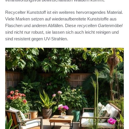
Recycelter Kunststoff ist ein weiteres hervorragendes Material.
Viele Marken setzen auf wiederaufbereitete Kunststoffe aus
Flaschen und anderen Abfällen. Diese
recycelten Gartenmöbel
sind nicht nur robust, sie lassen sich auch leicht reinigen und
sind resistent gegen UV-Strahlen.